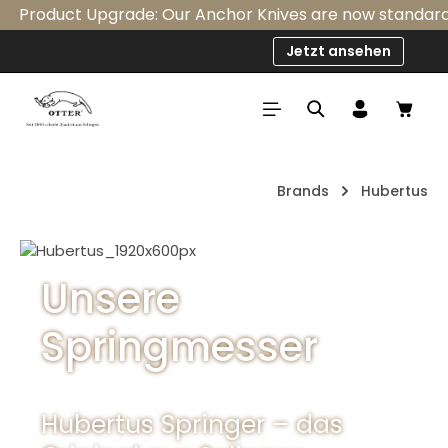
Product Upgrade: Our Anchor Knives are now standardly eq
Skip to main content
Jetzt ansehen
Shop
Brands
Hubertus
Skip image gallery
Unsere
Springmesser
Hubertus Springer – das