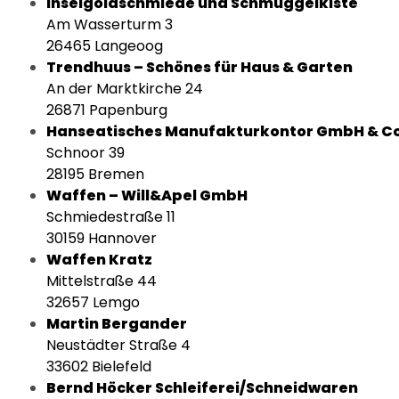
Inselgoldschmiede und Schmuggelkiste
Am Wasserturm 3
26465 Langeoog
Trendhuus – Schönes für Haus & Garten
An der Marktkirche 24
26871 Papenburg
Hanseatisches Manufakturkontor GmbH & Co
Schnoor 39
28195 Bremen
Waffen – Will&Apel GmbH
Schmiedestraße 11
30159 Hannover
Waffen Kratz
Mittelstraße 44
32657 Lemgo
Martin Bergander
Neustädter Straße 4
33602 Bielefeld
Bernd Höcker Schleiferei/Schneidwaren