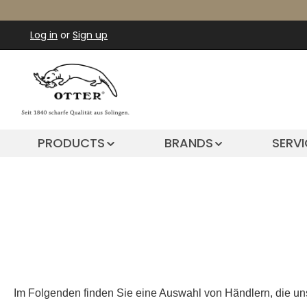
ip to main content
Skip to search
Skip to main navigation
Log in
or
Sign up
PRODUCTS
BRANDS
SERVI
Im Folgenden finden Sie eine Auswahl von Händlern, die un