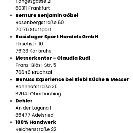
Töngesgasse 21
60311 Frankfurt
Benture Benjamin Göbel
Rosenbergstraße 80
70176 Stuttgart
Basislager Sport Handels GmbH
Hirschstr. 10
76133 Karlsruhe
Messerkontor – Claudia Rudi
Franz-Bläsi-Str. 5
76646 Bruchsal
Genuss Experience bei Biebl Küche & Messer
Bahnhofstraße 35
82041 Oberhaching
Dehler
An der Laguna 1
86477 Adelsried
100% Handwerk
Reichenstraße 22