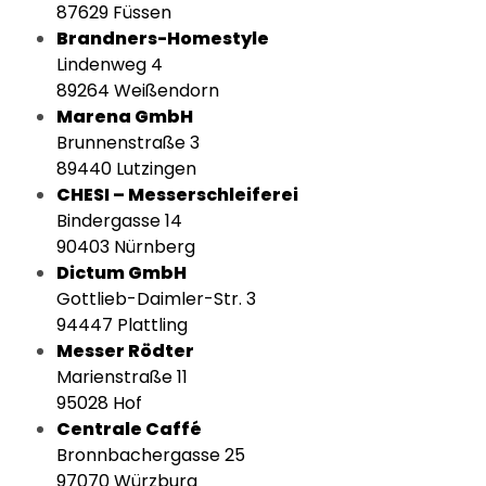
87629 Füssen
Brandners-Homestyle
Lindenweg 4
89264 Weißendorn
Marena GmbH
Brunnenstraße 3
89440 Lutzingen
CHESI – Messerschleiferei
Bindergasse 14
90403 Nürnberg
Dictum GmbH
Gottlieb-Daimler-Str. 3
94447 Plattling
Messer Rödter
Marienstraße 11
95028 Hof
Centrale Caffé
Bronnbachergasse 25
97070 Würzburg