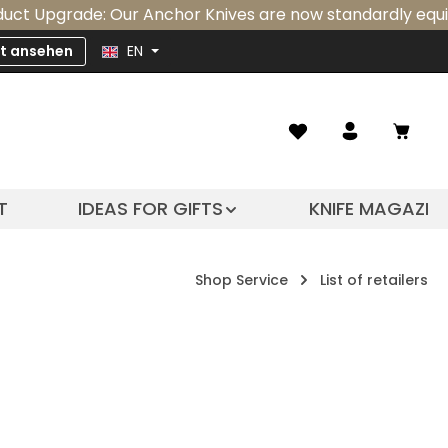
rade: Our Anchor Knives are now standardly equipped with
zt ansehen
EN
Shopp
T
IDEAS FOR GIFTS
KNIFE MAGAZIN
Shop Service
List of retailers