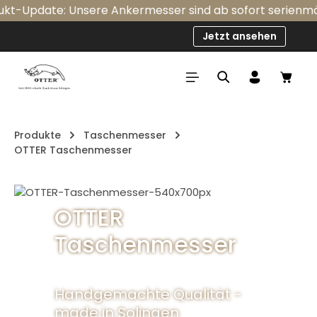
Update: Unsere Ankermesser sind ab sofort serienmäßig m
Zum Hauptinhalt springen
Jetzt ansehen
Ware
Produkte
Taschenmesser
OTTER Taschenmesser
Bildergalerie überspringen
OTTER
Taschenmesser
Handgemachte Qualität -
made in Solingen