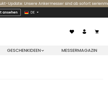
Update: Unsere Ankermesser sind ab sofort serienmäßig mi
zt ansehen
DE
Ware
GESCHENKIDEEN
MESSERMAGAZIN