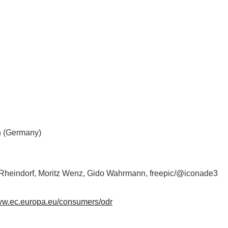
en (Germany)
Rheindorf, Moritz Wenz, Gido Wahrmann, freepic/@iconade3
w.ec.europa.eu/consumers/odr