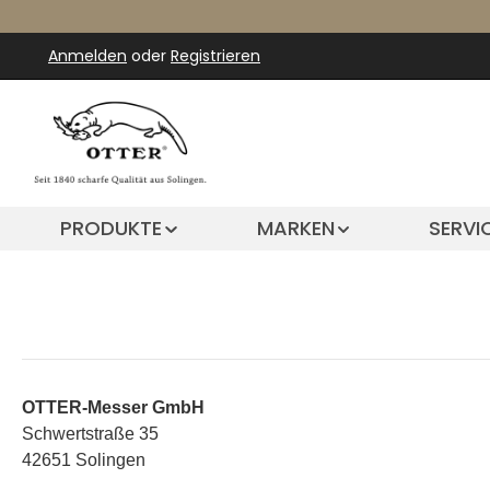
m Hauptinhalt springen
Zur Suche springen
Zur Hauptnavigation springen
Anmelden
oder
Registrieren
PRODUKTE
MARKEN
SERVI
OTTER-Messer GmbH
Schwertstraße 35
42651 Solingen