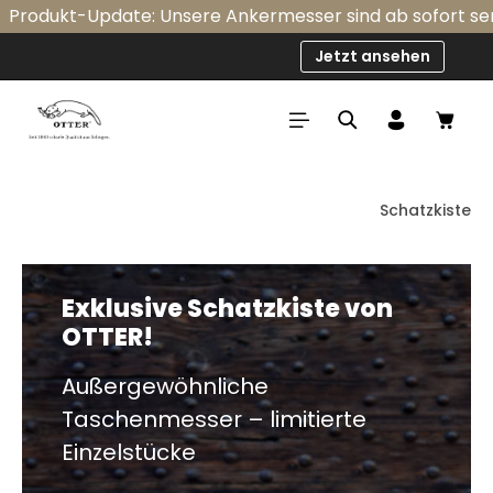
odukt-Update: Unsere Ankermesser sind ab sofort serienm
Zum Hauptinhalt springen
Jetzt ansehen
Ware
Schatzkiste
Exklusive Schatzkiste von
OTTER!
Außergewöhnliche
Taschenmesser – limitierte
Einzelstücke