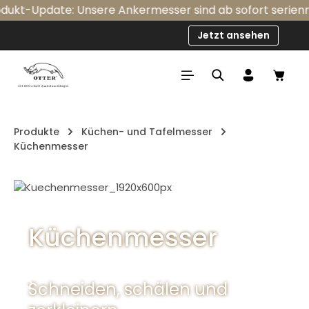
ukt-Update: Unsere Ankermesser sind ab sofort serienmäßi
Zum Hauptinhalt springen
Jetzt ansehen
Ware
Produkte
Küchen- und Tafelmesser
Küchenmesser
Bildergalerie überspringen
Küchenmesser
Schneiden, schälen und