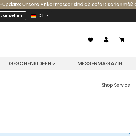
te: Unsere Ankermesser sind ab sofort serienmäßig mit e
zt ansehen
DE
Ware
GESCHENKIDEEN
MESSERMAGAZIN
Shop Service