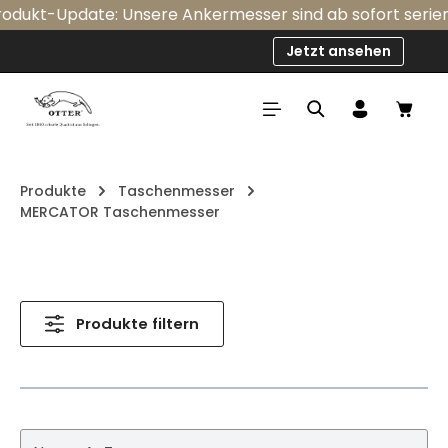
ukt-Update: Unsere Ankermesser sind ab sofort serienmäßi
Zum Hauptinhalt springen
Jetzt ansehen
Ware
Produkte
Taschenmesser
MERCATOR Taschenmesser
Bildergalerie überspringen
Produkte filtern