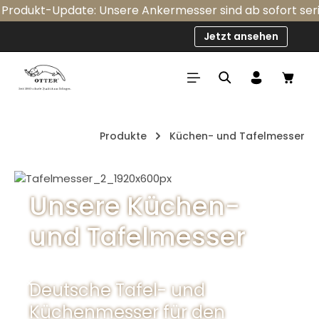
rodukt-Update: Unsere Ankermesser sind ab sofort serienm
Zum Hauptinhalt springen
Jetzt ansehen
Ware
Produkte
Küchen- und Tafelmesser
Bildergalerie überspringen
Unsere Küchen-
und Tafelmesser
Deutsche Tafel- und
Küchenmesser für den