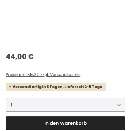
Regulärer Preis:
44,00 €
Preise inkl. MwSt. zzgl. Versandkosten
Versandfertig in 5 Tagen, Lieferzeit 2-5 Tage
Produkt Anzahl: Gib den gewünschten Wert ein 
In den Warenkorb