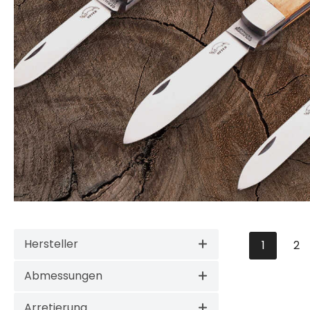
Hersteller
1
2
Seite
Se
Abmessungen
Arretierung