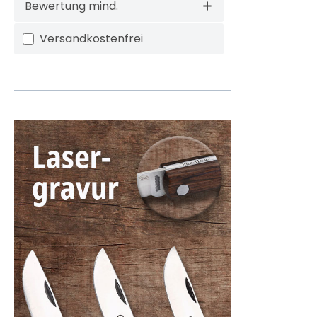
Bewertung mind.
Filter hinzufügen: Versandkostenfrei
Versandkostenfrei
Mehr Information