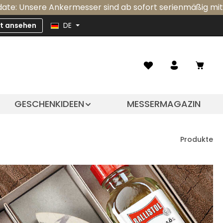
 Ankermesser sind ab sofort serienmäßig mit einer integ
zt ansehen
DE
Ware
GESCHENKIDEEN
MESSERMAGAZIN
Produkte