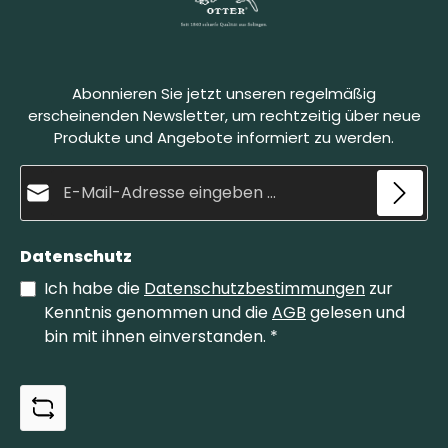
Verstärkung des Schleifsteins. Zum Schleifen wird
der Belgische Brocken angefeuchtet. Die Klinge
wird in einem spitzen Winkel auf den Stein gelegt
und mit kreisenden Bewegungen abgezogen.
Dabei bildet sich eine natürliche Schleifpaste,
s
Abonnieren Sie jetzt unseren regelmäßig
welche die Klinge fein schleift und gleichzeitig
poliert. Der Belgische Brocken Größe 4 ist die
erscheinenden Newsletter, um rechtzeitig über neue
kleinere Variante unserer Brocken.
Produkte und Angebote informiert zu werden.
E-Mail-Adresse*
Datenschutz
Ich habe die
Datenschutzbestimmungen
zur
Kenntnis genommen und die
AGB
gelesen und
bin mit ihnen einverstanden.
*