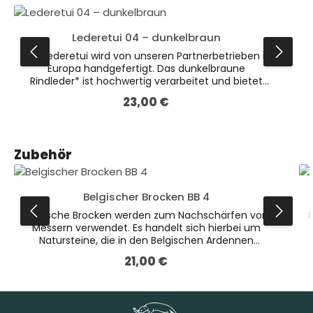
Lederetui 04 – dunkelbraun
Das Lederetui wird von unseren Partnerbetrieben in
Europa handgefertigt. Das dunkelbraune
Rindleder* ist hochwertig verarbeitet und bietet
optimalen Schutz für verschiedene Messer.Dies ist
23,00 €
Regulärer Preis:
die größere Variante unserer dunkelbraunen
Lederetuis (Abmessungen: 132 x 47 x 19 mm).Auch
erhältlich in der Farbe Schwarz.* Leder ist ein
Naturprodukt. Farbliche Abweichungen sind
Produktgalerie überspringen
Zubehör
möglich.
Belgischer Brocken BB 4
Belgische Brocken werden zum Nachschärfen von
Messern verwendet. Es handelt sich hierbei um
Natursteine, die in den Belgischen Ardennen
abgebaut werden. Ihre einzigartige
21,00 €
Regulärer Preis:
Zusammensetzung ermöglicht ein feines und
zudem materialschonendes Schleifen. Die helle
Schicht wird zum Schleifen verwendet, die
w
Schieferlage an der Unterseite dient lediglich zur