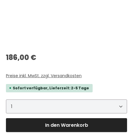
Regulärer Preis:
186,00 €
Preise inkl. MwSt. zzgl. Versandkosten
Sofort verfügbar, Lieferzeit: 2-5 Tage
Produkt Anzahl: Gib den gewünschten Wert ein 
In den Warenkorb