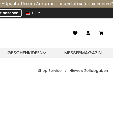
ate: Unsere Ankermesser sind ab sofort serienmäßig mit 
zt ansehen
DE
Ware
GESCHENKIDEEN
MESSERMAGAZIN
Shop Service
Hinweis Zollabgaben