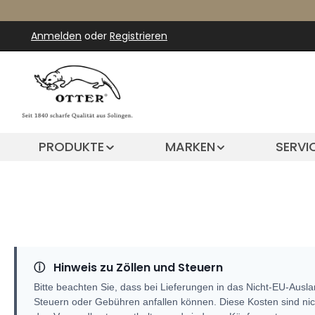
m Hauptinhalt springen
Zur Suche springen
Zur Hauptnavigation springen
Anmelden
oder
Registrieren
PRODUKTE
MARKEN
SERVI
ⓘ
Hinweis zu Zöllen und Steuern
Bitte beachten Sie, dass bei Lieferungen in das Nicht-EU-Ausla
Steuern oder Gebühren anfallen können. Diese Kosten sind nich