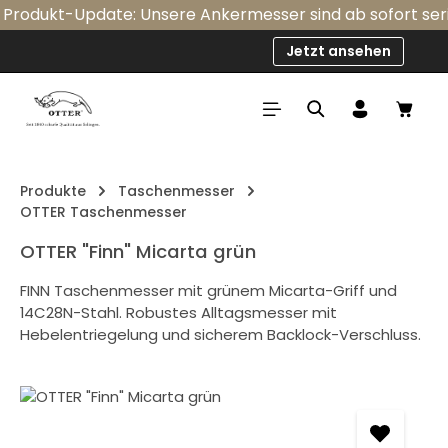
rodukt-Update: Unsere Ankermesser sind ab sofort serienm
Zum Hauptinhalt springen
Jetzt ansehen
Ware
Produkte
Taschenmesser
OTTER Taschenmesser
OTTER "Finn" Micarta grün
FINN Taschenmesser mit grünem Micarta-Griff und
14C28N-Stahl. Robustes Alltagsmesser mit
Hebelentriegelung und sicherem Backlock-Verschluss.
Bildergalerie überspringen