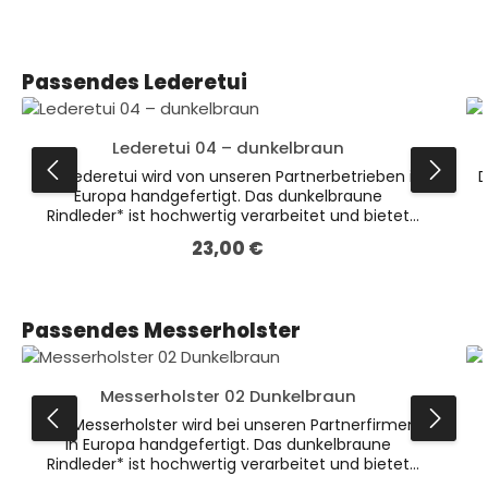
Produktgalerie überspringen
Passendes Lederetui
Lederetui 04 – dunkelbraun
Das Lederetui wird von unseren Partnerbetrieben in
D
Europa handgefertigt. Das dunkelbraune
Rindleder* ist hochwertig verarbeitet und bietet
optimalen Schutz für verschiedene Messer.Dies ist
23,00 €
Regulärer Preis:
die größere Variante unserer dunkelbraunen
Lederetuis (Abmessungen: 132 x 47 x 19 mm).Auch
erhältlich in der Farbe Schwarz.* Leder ist ein
Naturprodukt. Farbliche Abweichungen sind
Produktgalerie überspringen
Passendes Messerholster
möglich.
Messerholster 02 Dunkelbraun
Das Messerholster wird bei unseren Partnerfirmen
in Europa handgefertigt. Das dunkelbraune
Rindleder* ist hochwertig verarbeitet und bietet
einen optimalen Schutz für verschiedene