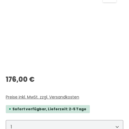
Regulärer Preis:
176,00 €
Preise inkl. MwSt. zzgl. Versandkosten
Sofort verfügbar, Lieferzeit: 2-5 Tage
Produkt Anzahl: Gib den gewünschten Wert ein 