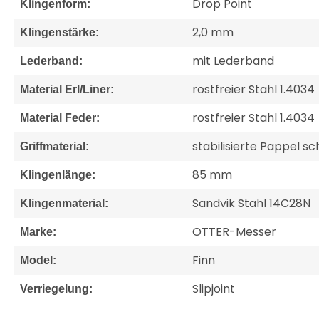
Drop Point
Klingenform:
2,0 mm
Klingenstärke:
mit Lederband
Lederband:
rostfreier Stahl 1.4034
Material Erl/Liner:
rostfreier Stahl 1.4034
Material Feder:
stabilisierte Pappel s
Griffmaterial:
85 mm
Klingenlänge:
Sandvik Stahl 14C28N
Klingenmaterial:
OTTER-Messer
Marke:
Finn
Model:
Slipjoint
Verriegelung: