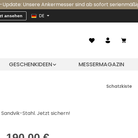
Unsere Ankermesser sind ab sofort serienmäßig mit einer 
DE
zt ansehen
Waren
GESCHENKIDEEN
MESSERMAGAZIN
Schatzkiste
 Sandvik-Stahl. Jetzt sichern!
Regulärer Preis:
190,00 €