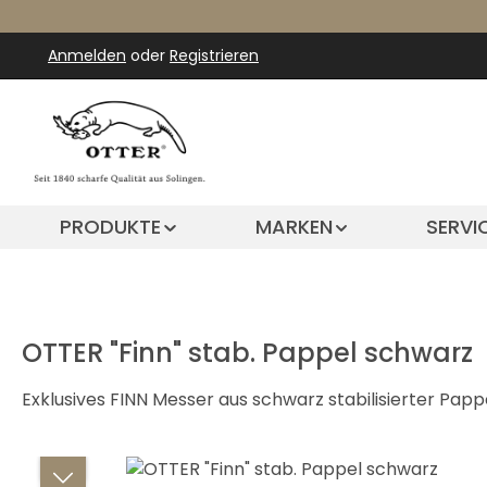
m Hauptinhalt springen
Zur Suche springen
Zur Hauptnavigation springen
Anmelden
oder
Registrieren
PRODUKTE
MARKEN
SERVI
OTTER "Finn" stab. Pappel schwarz
Exklusives FINN Messer aus schwarz stabilisierter Pappe
Bildergalerie überspringen