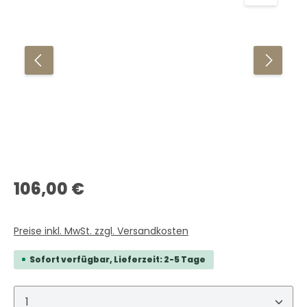
Regulärer Preis:
106,00 €
Preise inkl. MwSt. zzgl. Versandkosten
Sofort verfügbar, Lieferzeit: 2-5 Tage
Produkt Anzahl: Gib den gewünschten Wert ein 