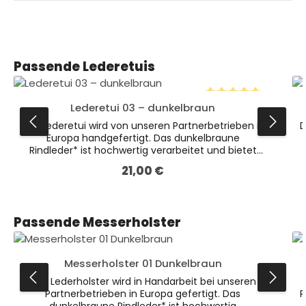
Produktgalerie überspringen
Passende Lederetuis
Lederetui 03 – dunkelbraun
Durchschnittliche B
Das Lederetui wird von unseren Partnerbetrieben in
D
Europa handgefertigt. Das dunkelbraune
Rindleder* ist hochwertig verarbeitet und bietet
verschiedenen Messern optimalen Schutz.Dies ist
21,00 €
Regulärer Preis:
die kleinere Variante unserer dunkelbraunen Etuis
(Abmessungen 128 x 40 x 17 mm). * Leder ist ein
Naturprodukt. Farbliche Abweichungen sind
möglich.
Produktgalerie überspringen
Passende Messerholster
Messerholster 01 Dunkelbraun
Das Lederholster wird in Handarbeit bei unseren
Partnerbetrieben in Europa gefertigt. Das
P
dunkelbraune Rindleder* ist hochwertig