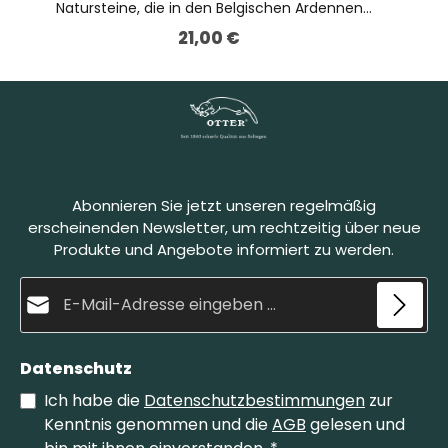
Natursteine, die in den Belgischen Ardennen
abgebaut werden. Ihre einzigartige
21,00 €
Regulärer Preis:
Zusammensetzung ermöglicht ein feines und
zudem materialschonendes Schleifen. Die helle
Schicht wird zum Schleifen verwendet, die
w
Schieferlage an der Unterseite dient lediglich zur
Verstärkung des Schleifsteins. Zum Schleifen wird
der Belgische Brocken angefeuchtet. Die Klinge
wird in einem spitzen Winkel auf den Stein gelegt
und mit kreisenden Bewegungen abgezogen.
Dabei bildet sich eine natürliche Schleifpaste,
s
Abonnieren Sie jetzt unseren regelmäßig
welche die Klinge fein schleift und gleichzeitig
poliert. Der Belgische Brocken Größe 4 ist die
erscheinenden Newsletter, um rechtzeitig über neue
kleinere Variante unserer Brocken.
Produkte und Angebote informiert zu werden.
E-Mail-Adresse*
Datenschutz
Ich habe die
Datenschutzbestimmungen
zur
Kenntnis genommen und die
AGB
gelesen und