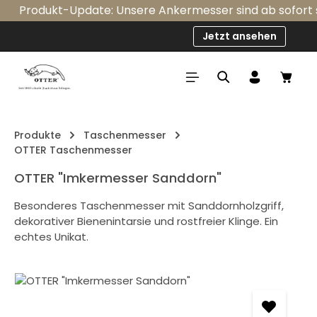
Produkt-Update: Unsere Ankermesser sind ab sofort ser
Zum Hauptinhalt springen
Jetzt ansehen
Ware
Produkte
Taschenmesser
OTTER Taschenmesser
OTTER "Imkermesser Sanddorn"
Besonderes Taschenmesser mit Sanddornholzgriff,
dekorativer Bienenintarsie und rostfreier Klinge. Ein
echtes Unikat.
Bildergalerie überspringen