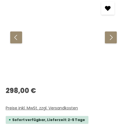
Regulärer Preis:
298,00 €
Preise inkl. MwSt. zzgl. Versandkosten
Sofort verfügbar, Lieferzeit: 2-5 Tage