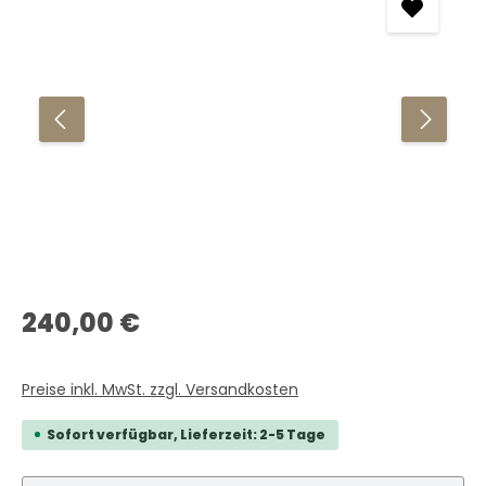
Regulärer Preis:
240,00 €
Preise inkl. MwSt. zzgl. Versandkosten
Sofort verfügbar, Lieferzeit: 2-5 Tage