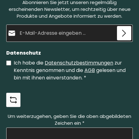
Abonnieren Sie jetzt unseren regelmäßig
zu dem einmaligen Schneiderlebnis mit bei.Die
Lieferung erfolgt mit einer handgefertigten
erscheinenden Newsletter, um rechtzeitig über neue
Lederscheide.* * Leder ist ein Naturprodukt.
Produkte und Angebote informiert zu werden.
Farbliche Abweichungen sind möglich.
E-Mail-Adresse*
Datenschutz
Ich habe die
Datenschutzbestimmungen
zur
Kenntnis genommen und die
AGB
gelesen und
bin mit ihnen einverstanden.
*
Um weiterzugehen, geben Sie die oben abgebildeten
Zeichen ein
*