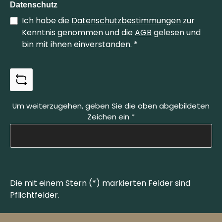
Solingen, Germany Web: https://www.otter-
Datenschutz
messer.de/ E-Mail: info@otter-messer.de Telefon:
Ich habe die
Datenschutzbestimmungen
zur
+49 212 337829
Kenntnis genommen und die
AGB
gelesen und
bin mit ihnen einverstanden.
*
Um weiterzugehen, geben Sie die oben abgebildeten
Zeichen ein
*
Die mit einem Stern (*) markierten Felder sind
Pflichtfelder.