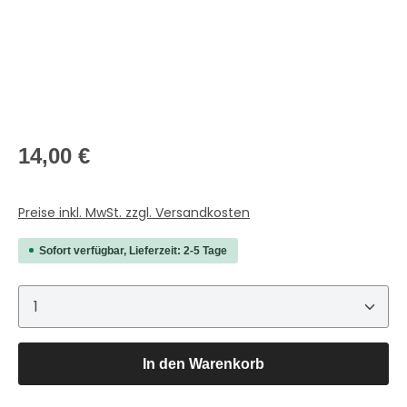
Regulärer Preis:
14,00 €
Preise inkl. MwSt. zzgl. Versandkosten
Sofort verfügbar, Lieferzeit: 2-5 Tage
Produkt Anzahl: Gib den gewünschten Wert ein 
In den Warenkorb