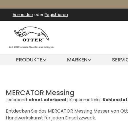
m Hauptinhalt springen
Zur Suche springen
Zur Hauptnavigation springen
Anmelden
oder
Registrieren
PRODUKTE
MARKEN
SERVI
MERCATOR Messing
Lederband:
ohne Lederband
|
Klingenmaterial:
Kohlenstof
Entdecken Sie das MERCATOR Messing Messer von Otter
Handwerkskunst für jeden Einsatzzweck.