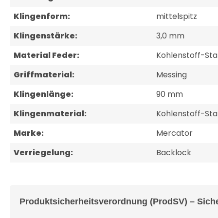
Klingenform:
mittelspitz
Klingenstärke:
3,0 mm
Material Feder:
Kohlenstoff-Sta
Griffmaterial:
Messing
Klingenlänge:
90 mm
Klingenmaterial:
Kohlenstoff-Sta
Marke:
Mercator
Verriegelung:
Backlock
Produktsicherheitsverordnung (ProdSV) – Sich