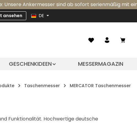
nkermesser sind ab sofort serienmäßig mit einer integri
zt ansehen
DE
Ware
GESCHENKIDEEN
MESSERMAGAZIN
odukte
Taschenmesser
MERCATOR Taschenmesser
nd Funktionalität. Hochwertige deutsche