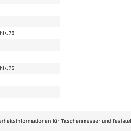
hl C75
hl C75
erheitsinformationen für Taschenmesser und festst