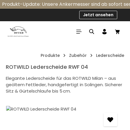
Produkt-Update: Unsere Ankermesser sind ab sofort serien
Zum Hauptinhalt springen
Jetzt ansehen
Ware
Produkte
Zubehör
Lederscheide
ROTWILD Lederscheide RWF 04
Elegante Lederscheide für das ROTWILD Milan – aus
geöltem Fettleder, handgefertigt in Solingen. Sicherer
Sitz & Gürtelschlaufe bis 5 cm.
Bildergalerie überspringen