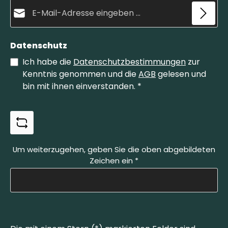
E-Mail-Adresse*
GmbHSchwertstraße 35, 42651 Solingen,
GermanyWeb: https://www.otter-messer.de/E-
Mail: info@otter-messer.deTelefon: +49 212
337829
Datenschutz
Ich habe die
Datenschutzbestimmungen
zur
Kenntnis genommen und die
AGB
gelesen und
bin mit ihnen einverstanden.
*
Um weiterzugehen, geben Sie die oben abgebildeten
Zeichen ein
*