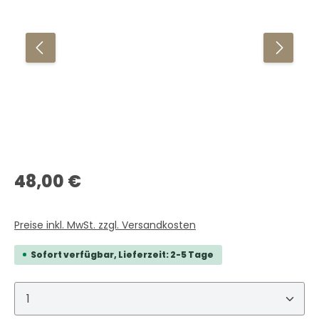
Regulärer Preis:
48,00 €
Preise inkl. MwSt. zzgl. Versandkosten
Sofort verfügbar, Lieferzeit: 2-5 Tage
Produkt Anzahl: Gib den gewünschten Wert ein 