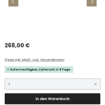
Regulärer Preis:
268,00 €
Preise inkl. MwSt. zzgl. Versandkosten
Sofort verfügbar, Lieferzeit: 2-5 Tage
Produkt Anzahl: Gib den gewünschten Wert ein 
In den Warenkorb