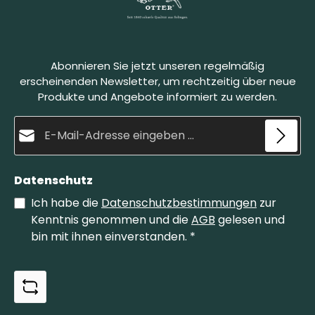
Verstärkung des Schleifsteins. Zum Schleifen wird
möglich. Herstellerinformation:OTTER-Messer
der Belgische Brocken angefeuchtet. Die Klinge
GmbHSchwertstraße 35, 42651 Solingen,
wird in einem spitzen Winkel auf den Stein gelegt
GermanyWeb: https://www.otter-messer.de/E-
und mit kreisenden Bewegungen abgezogen.
Mail: info@otter-messer.deTelefon: +49 212
Dabei bildet sich eine natürliche Schleifpaste,
s
337829
Abonnieren Sie jetzt unseren regelmäßig
welche die Klinge fein schleift und gleichzeitig
poliert. Der Belgische Brocken Größe 4 ist die
erscheinenden Newsletter, um rechtzeitig über neue
kleinere Variante unserer Brocken.
Produkte und Angebote informiert zu werden.
E-Mail-Adresse*
Datenschutz
Ich habe die
Datenschutzbestimmungen
zur
Kenntnis genommen und die
AGB
gelesen und
bin mit ihnen einverstanden.
*