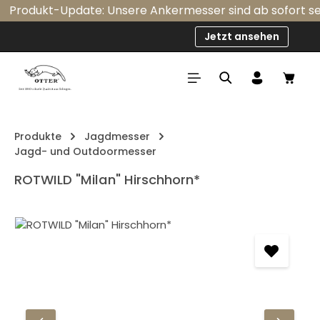
Produkt-Update: Unsere Ankermesser sind ab sofort serie
Zum Hauptinhalt springen
Jetzt ansehen
Ware
Produkte
Jagdmesser
Jagd- und Outdoormesser
ROTWILD "Milan" Hirschhorn*
Bildergalerie überspringen