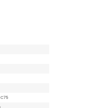
l C75
g