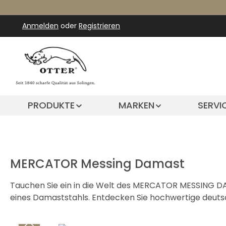
m Hauptinhalt springen
Zur Suche springen
Zur Hauptnavigation springen
Anmelden
oder
Registrieren
PRODUKTE
MARKEN
SERVI
MERCATOR Messing Damast
Tauchen Sie ein in die Welt des MERCATOR MESSING DA
eines Damaststahls. Entdecken Sie hochwertige deut