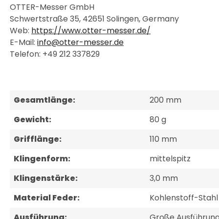
OTTER-Messer GmbH
Schwertstraße 35, 42651 Solingen, Germany
Web:
https://www.otter-messer.de/
E-Mail:
info@otter-messer.de
Telefon: +49 212 337829
Gesamtlänge:
200 mm
Gewicht:
80 g
Grifflänge:
110 mm
Klingenform:
mittelspitz
Klingenstärke:
3,0 mm
Material Feder:
Kohlenstoff-Stah
Ausführung:
Große Ausführun