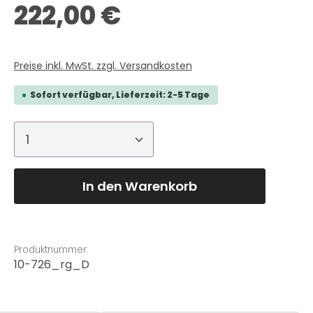
Regulärer Preis:
222,00 €
Preise inkl. MwSt. zzgl. Versandkosten
Sofort verfügbar, Lieferzeit: 2-5 Tage
Produkt Anzahl: Gib den gewünschte
In den Warenkorb
Produktnummer:
10-726_rg_D