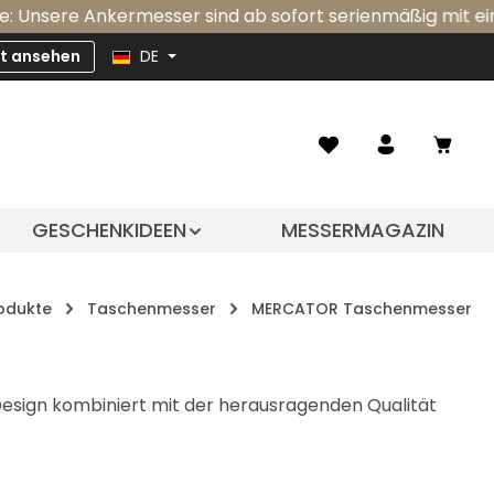
Ankermesser sind ab sofort serienmäßig mit einer integri
zt ansehen
DE
Ware
GESCHENKIDEEN
MESSERMAGAZIN
odukte
Taschenmesser
MERCATOR Taschenmesser
esign kombiniert mit der herausragenden Qualität