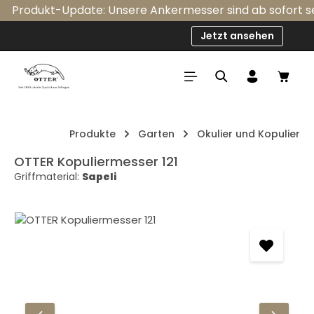
Produkt-Update: Unsere Ankermesser sind ab sofort serie
Zum Hauptinhalt springen
Jetzt ansehen
Ware
Produkte
Garten
Okulier und Kopulier
OTTER Kopuliermesser 121
Griffmaterial:
Sapeli
Bildergalerie überspringen