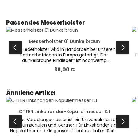
Produktgalerie überspringen
Passendes Messerholster
Messerholster 01 Dunkelbraun
Das Lederholster wird in Handarbeit bei unseren
Partnerbetrieben in Europa gefertigt. Das
P
dunkelbraune Rindleder* ist hochwertig
verarbeitet und bietet den verschiedenen Messern
36,00 €
Regulärer Preis:
optimalen Schutz.Auf der Rückseite befindet sich
eine fest vernähte Schlaufe zum Befestigen am
Gürtel (passend für Gürtel mit 5cm Breite). Dieses
Holster ist das kleinere der beiden dunkelbraunen
Produktgalerie überspringen
Ähnliche Artikel
Varianten. * Leder ist ein Naturprodukt. Farbliche
Abweichungen sind möglich.
OTTER Linkshänder-Kopuliermesser 121
Dieses Veredlungsmesser ist ein Universalmesser
für Baumschulen und Gärtner. Für Linkshänder sind
Nagelöffner und Klingenschliff auf der linken Seite.
S
Durch den schmalen Griff wird eine exakte