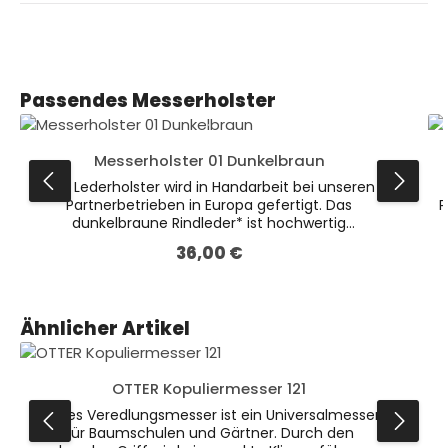
Produktgalerie überspringen
Passendes Messerholster
Messerholster 01 Dunkelbraun
Das Lederholster wird in Handarbeit bei unseren
Partnerbetrieben in Europa gefertigt. Das
P
dunkelbraune Rindleder* ist hochwertig
verarbeitet und bietet den verschiedenen Messern
36,00 €
Regulärer Preis:
optimalen Schutz.Auf der Rückseite befindet sich
eine fest vernähte Schlaufe zum Befestigen am
Gürtel (passend für Gürtel mit 5cm Breite). Dieses
Holster ist das kleinere der beiden dunkelbraunen
Produktgalerie überspringen
Ähnlicher Artikel
Varianten. * Leder ist ein Naturprodukt. Farbliche
Abweichungen sind möglich.
OTTER Kopuliermesser 121
Dieses Veredlungsmesser ist ein Universalmesser
für Baumschulen und Gärtner. Durch den