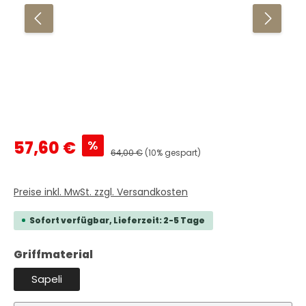
Verkaufspreis:
%
57,60 €
Regulärer Preis:
64,00 €
(10% gespart)
Preise inkl. MwSt. zzgl. Versandkosten
Sofort verfügbar, Lieferzeit: 2-5 Tage
auswählen
Griffmaterial
Sapeli