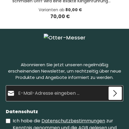
schmalen Griff wird eine exakte Klingenführung
unterstützt. Die Klinge ist einseitig schräg
Varianten ab
80,00 €
geschliffen, während die Rückseite einen geraden
70,00 €
Schliff besitzt. Auf 60 HRC gehärtet und fein
Regulärer Preis:
abgezogen hält die Schneide lange ihre Schärfe.
Der Klingenstahl 1.2067 ist ein Carbonstahl. Wir
empfehlen passend dazu unser Messerholster
Dunkelbraun
Abonnieren Sie jetzt unseren regelmäßig
erscheinenden Newsletter, um rechtzeitig über neue
Produkte und Angebote informiert zu werden.
E-Mail-Adresse*
Datenschutz
Ich habe die
Datenschutzbestimmungen
zur
Kenntnis genommen und die
AGB
gelesen und