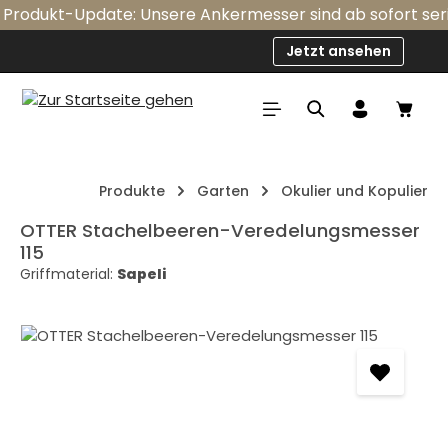
rodukt-Update: Unsere Ankermesser sind ab sofort serien
Zum Hauptinhalt springen
Jetzt ansehen
Ware
Produkte
Garten
Okulier und Kopulier
OTTER Stachelbeeren-Veredelungsmesser
115
Griffmaterial:
Sapeli
Bildergalerie überspringen