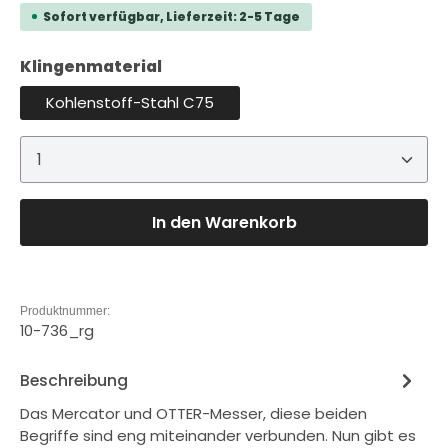
Sofort verfügbar, Lieferzeit: 2-5 Tage
auswählen
Klingenmaterial
Kohlenstoff-Stahl C75
Produkt Anzahl: Gib den gewünschten Wert ein 
In den Warenkorb
Produktnummer:
10-736_rg
Beschreibung
Das Mercator und OTTER-Messer, diese beiden
Begriffe sind eng miteinander verbunden. Nun gibt es