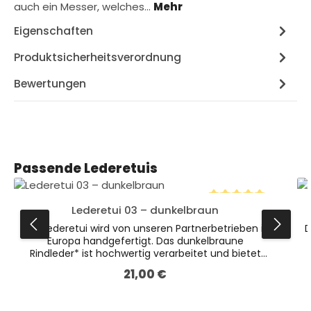
auch ein Messer, welches…
Mehr
Eigenschaften
Produktsicherheitsverordnung
Bewertungen
Produktgalerie überspringen
Passende Lederetuis
Lederetui 03 – dunkelbraun
Durchschnittliche B
Das Lederetui wird von unseren Partnerbetrieben in
D
Europa handgefertigt. Das dunkelbraune
Rindleder* ist hochwertig verarbeitet und bietet
verschiedenen Messern optimalen Schutz.Dies ist
21,00 €
Regulärer Preis:
die kleinere Variante unserer dunkelbraunen Etuis
(Abmessungen 128 x 40 x 17 mm). * Leder ist ein
Naturprodukt. Farbliche Abweichungen sind