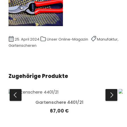
25. April 2024
Unser Online-Magazin
Manufaktur,
Gartenscheren
Produktgalerie überspringen
Zugehörige Produkte
Gartenschere 4401/21
67,00 €
Regulärer Preis: