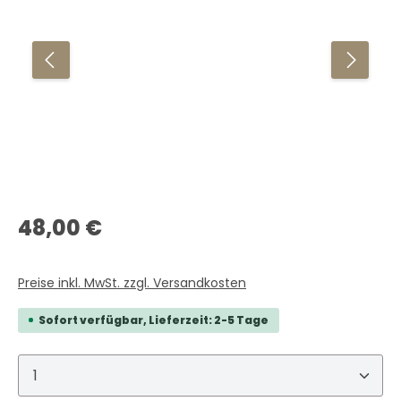
Regulärer Preis:
48,00 €
Preise inkl. MwSt. zzgl. Versandkosten
Sofort verfügbar, Lieferzeit: 2-5 Tage
Produkt Anzahl: Gib den gewünschten Wert ein 