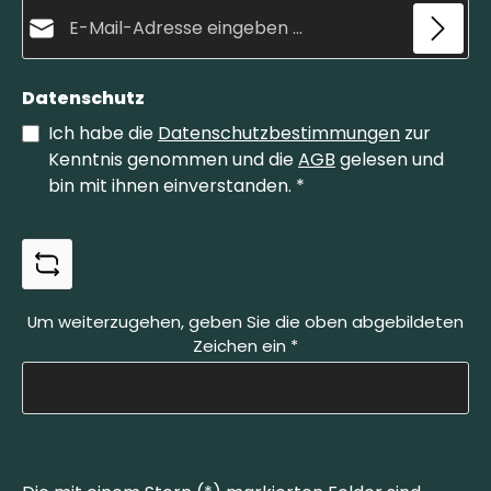
E-Mail-Adresse*
GmbHSchwertstraße 35, 42651 Solingen,
GermanyWeb: https://www.otter-messer.de/E-
Mail: info@otter-messer.deTelefon: +49 212
337829
Datenschutz
Ich habe die
Datenschutzbestimmungen
zur
Kenntnis genommen und die
AGB
gelesen und
bin mit ihnen einverstanden.
*
Um weiterzugehen, geben Sie die oben abgebildeten
Zeichen ein
*