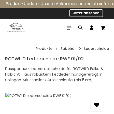
Produkt-Update: Unsere Ankermesser sind ab sofort seri
Zum Hauptinhalt springen
Jetzt ansehen
Ware
Produkte
Zubehör
Lederscheide
ROTWILD Lederscheide RWF 01/02
Passgenaue Ledersteckscheide für ROTWILD Falke &
Habicht – aus robustem Fettleder, handgefertigt in
Solingen. Mit stabiler Gürtelschlaufe (bis 5 cm).
Bildergalerie überspringen