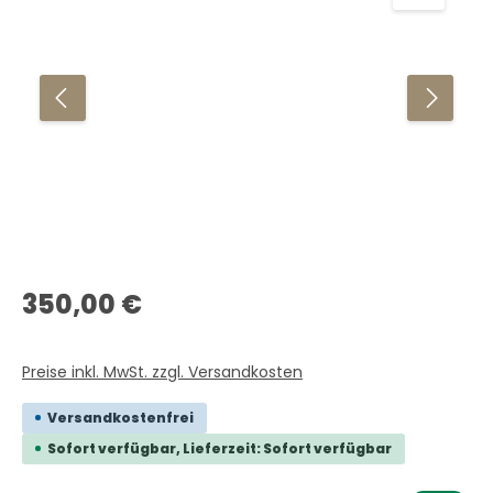
Regulärer Preis:
350,00 €
Preise inkl. MwSt. zzgl. Versandkosten
Versandkostenfrei
Sofort verfügbar, Lieferzeit: Sofort verfügbar