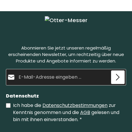
Sa., 03.10.26, 09:00 - 16:00
Manufaktur OTTER-Messer
|
Schwertstraße 35, 42651 Solingen
4 Plätze verfügbar
Sa., 10.10.26, 09:00 - 16:00
Manufaktur OTTER-Messer
|
Abonnieren Sie jetzt unseren regelmäßig
Schwertstraße 35, 42651 Solingen
erscheinenden Newsletter, um rechtzeitig über neue
Produkte und Angebote informiert zu werden.
4 Plätze verfügbar
E-Mail-Adresse*
Sa., 17.10.26, 09:00 - 16:00
Manufaktur OTTER-Messer
|
Schwertstraße 35, 42651 Solingen
Datenschutz
4 Plätze verfügbar
Ich habe die
Datenschutzbestimmungen
zur
Kenntnis genommen und die
AGB
gelesen und
Sa., 24.10.26, 09:00 - 16:00
bin mit ihnen einverstanden.
*
Manufaktur OTTER-Messer
|
Schwertstraße 35, 42651 Solingen