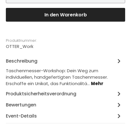
Schwertstraße 35, 42651 Solingen
4 Plätze verfügbar
In den Warenkorb
Sa., 12.09.26, 09:00 - 16:00
Manufaktur OTTER-Messer
|
Produktnummer:
Schwertstraße 35, 42651 Solingen
OTTER_Work
4 Plätze verfügbar
Beschreibung
Sa., 19.09.26, 09:00 - 16:00
Taschenmesser-Workshop: Dein Weg zum
Manufaktur OTTER-Messer
|
individuellen, handgefertigten Taschenmesser.
Schwertstraße 35, 42651 Solingen
Erschaffe ein Unikat, das Funktionalitä…
Mehr
4 Plätze verfügbar
Produktsicherheitsverordnung
Sa., 26.09.26, 09:00 - 16:00
Bewertungen
Manufaktur OTTER-Messer
|
Schwertstraße 35, 42651 Solingen
Event-Details
4 Plätze verfügbar