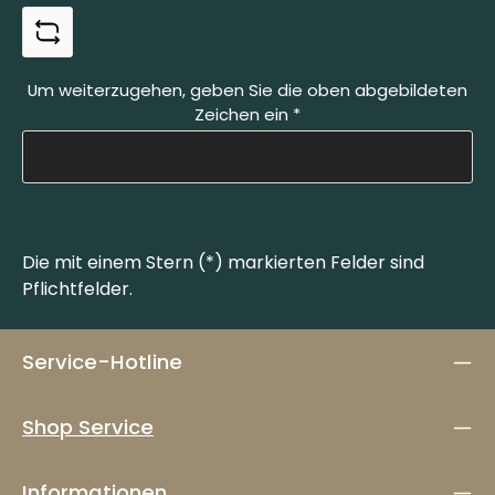
4 Plätze verfügbar
Sa., 31.10.26, 09:00 - 16:00
Um weiterzugehen, geben Sie die oben abgebildeten
Manufaktur OTTER-Messer
|
Zeichen ein
*
Schwertstraße 35, 42651 Solingen
4 Plätze verfügbar
Die mit einem Stern (*) markierten Felder sind
Pflichtfelder.
Service-Hotline
Shop Service
Informationen