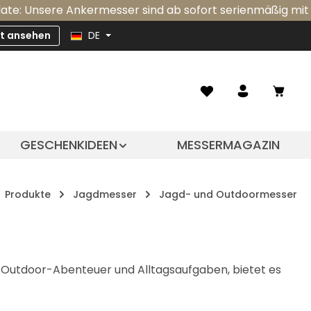
e Ankermesser sind ab sofort serienmäßig mit einer integ
zt ansehen
DE
Ware
GESCHENKIDEEN
MESSERMAGAZIN
Produkte
Jagdmesser
Jagd- und Outdoormesser
r Outdoor-Abenteuer und Alltagsaufgaben, bietet es