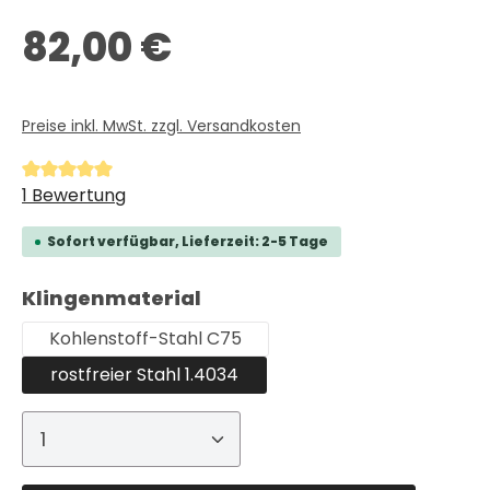
Regulärer Preis:
82,00 €
Preise inkl. MwSt. zzgl. Versandkosten
Durchschnittliche Bewertung von 5 von 5 Sternen
1 Bewertung
Sofort verfügbar, Lieferzeit: 2-5 Tage
auswählen
Klingenmaterial
Kohlenstoff-Stahl C75
rostfreier Stahl 1.4034
Produkt Anzahl: Gib den gewünschte