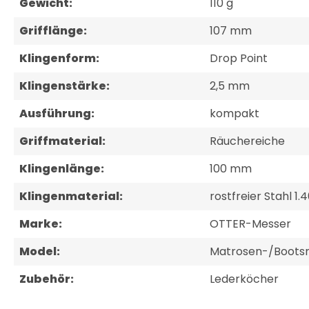
Gewicht:
110 g
Grifflänge:
107 mm
Klingenform:
Drop Point
Klingenstärke:
2,5 mm
Ausführung:
kompakt
Griffmaterial:
Räuchereiche
Klingenlänge:
100 mm
Klingenmaterial:
rostfreier Stahl 1.
Marke:
OTTER-Messer
Model:
Matrosen-/Boots
Zubehör:
Lederköcher