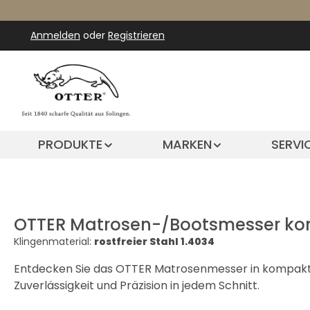
m Hauptinhalt springen
Zur Suche springen
Zur Hauptnavigation springen
Anmelden
oder
Registrieren
PRODUKTE
MARKEN
SERVI
OTTER Matrosen-/Bootsmesser ko
Klingenmaterial:
rostfreier Stahl 1.4034
Entdecken Sie das OTTER Matrosenmesser in kompakter
Zuverlässigkeit und Präzision in jedem Schnitt.