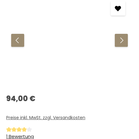
Regulärer Preis:
94,00 €
Preise inkl. MwSt. zzgl. Versandkosten
Durchschnittliche Bewertung von 4 von 5 Sternen
1 Bewertung