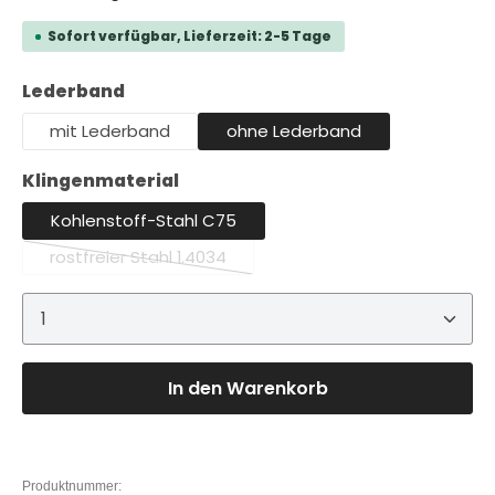
Sofort verfügbar, Lieferzeit: 2-5 Tage
auswählen
Lederband
mit Lederband
ohne Lederband
auswählen
Klingenmaterial
Kohlenstoff-Stahl C75
rostfreier Stahl 1.4034
(Diese Option ist zurzeit nicht verfügbar.)
Produkt Anzahl: Gib den gewünschten Wert ein 
In den Warenkorb
Produktnummer: