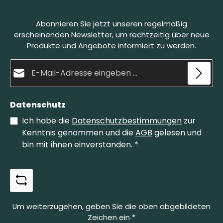
und mit kreisenden Bewegungen abgezogen.
Dabei bildet sich eine natürliche Schleifpaste,
s
Abonnieren Sie jetzt unseren regelmäßig
welche die Klinge fein schleift und gleichzeitig
poliert. Der Belgische Brocken Größe 4 ist die
erscheinenden Newsletter, um rechtzeitig über neue
kleinere Variante unserer Brocken.
Produkte und Angebote informiert zu werden.
E-Mail-Adresse*
Datenschutz
Ich habe die
Datenschutzbestimmungen
zur
Kenntnis genommen und die
AGB
gelesen und
bin mit ihnen einverstanden.
*
Um weiterzugehen, geben Sie die oben abgebildeten
Zeichen ein
*