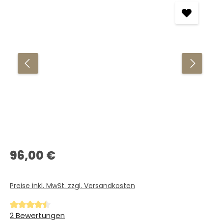
Regulärer Preis:
96,00 €
Preise inkl. MwSt. zzgl. Versandkosten
Durchschnittliche Bewertung von 4.5 von 5 Sternen
2 Bewertungen