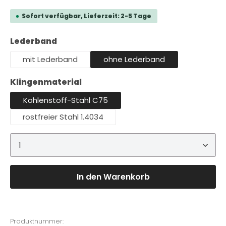
Sofort verfügbar, Lieferzeit: 2-5 Tage
auswählen
Lederband
mit Lederband
ohne Lederband
auswählen
Klingenmaterial
Kohlenstoff-Stahl C75
rostfreier Stahl 1.4034
Produkt Anzahl: Gib den gewünschten Wert ein 
In den Warenkorb
Produktnummer: