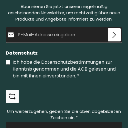
Dabei bildet sich eine natürliche Schleifpaste,
s
Abonnieren Sie jetzt unseren regelmäßig
welche die Klinge fein schleift und gleichzeitig
poliert. Der Belgische Brocken Größe 4 ist die
erscheinenden Newsletter, um rechtzeitig über neue
kleinere Variante unserer Brocken.
Produkte und Angebote informiert zu werden.
E-Mail-Adresse*
Datenschutz
Ich habe die
Datenschutzbestimmungen
zur
Kenntnis genommen und die
AGB
gelesen und
bin mit ihnen einverstanden.
*
Um weiterzugehen, geben Sie die oben abgebildeten
Zeichen ein
*