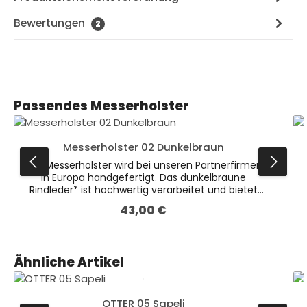
Bewertungen
2
Produktgalerie überspringen
Passendes Messerholster
Messerholster 02 Dunkelbraun
Das Messerholster wird bei unseren Partnerfirmen
in Europa handgefertigt. Das dunkelbraune
Rindleder* ist hochwertig verarbeitet und bietet
einen optimalen Schutz für verschiedene
43,00 €
Regulärer Preis:
Messer. Auf der Rückseite befindet sich eine fest
vernähte Schlaufe zum Befestigen am Gürtel
(passend für Gürtel bis 5cm Breite). Dieses Holster
ist das größere der beiden dunkelbraunen
Produktgalerie überspringen
Ähnliche Artikel
Varianten. * Leder ist ein Naturprodukt. Farbliche
Abweichungen sind möglich.
OTTER 05 Sapeli