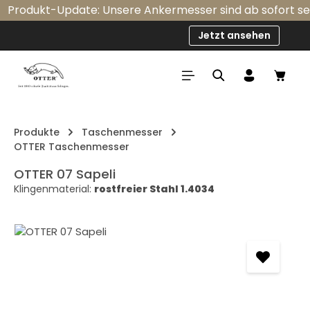
Produkt-Update: Unsere Ankermesser sind ab sofort serie
Zum Hauptinhalt springen
Jetzt ansehen
Ware
Produkte
Taschenmesser
OTTER Taschenmesser
OTTER 07 Sapeli
Klingenmaterial:
rostfreier Stahl 1.4034
Bildergalerie überspringen