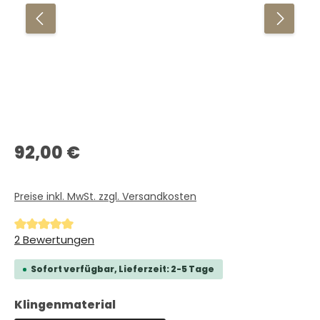
Regulärer Preis:
92,00 €
Preise inkl. MwSt. zzgl. Versandkosten
Durchschnittliche Bewertung von 5 von 5 Sternen
2 Bewertungen
Sofort verfügbar, Lieferzeit: 2-5 Tage
auswählen
Klingenmaterial