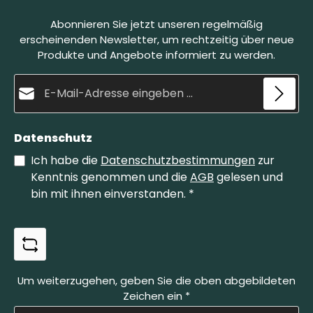
Dabei bildet sich eine natürliche Schleifpaste,
s
Abonnieren Sie jetzt unseren regelmäßig
welche die Klinge fein schleift und gleichzeitig
poliert. Der Belgische Brocken Größe 4 ist die
erscheinenden Newsletter, um rechtzeitig über neue
kleinere Variante unserer Brocken.
Produkte und Angebote informiert zu werden.
E-Mail-Adresse*
Datenschutz
Ich habe die
Datenschutzbestimmungen
zur
Kenntnis genommen und die
AGB
gelesen und
bin mit ihnen einverstanden.
*
Um weiterzugehen, geben Sie die oben abgebildeten
Zeichen ein
*