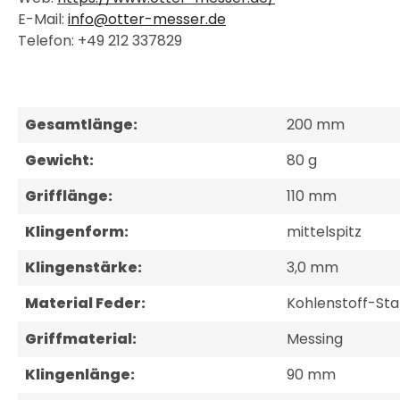
E-Mail:
info@otter-messer.de
Telefon: +49 212 337829
Gesamtlänge:
200 mm
Gewicht:
80 g
Grifflänge:
110 mm
Klingenform:
mittelspitz
Klingenstärke:
3,0 mm
Material Feder:
Kohlenstoff-Sta
Griffmaterial:
Messing
Klingenlänge:
90 mm