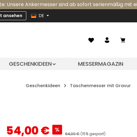
Ankermesser sind ab sofort serienmäßig mit einer integr
zt ansehen
DE
Ware
GESCHENKIDEEN
MESSERMAGAZIN
Geschenkideen
Taschenmesser mit Gravur
Verkaufspreis:
54,00 €
%
Regulärer Preis:
64,00 €
(15% gespart)