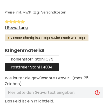
Preise inkl. MwSt. zzgl. Versandkosten
Durchschnittliche Bewertung von 5 von 5 Sternen
1 Bewertung
Versandfertig in 21 Tagen, Lieferzeit 2-5 Tage
auswählen
Klingenmaterial
Kohlenstoff-Stahl C75
rostfreier Stahl 1.4034
Wie lautet die gewünschte Gravur? (max. 25
Zeichen)
Das Feld ist ein Pflichtfeld.