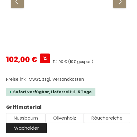
Verkaufspreis:
%
102,00 €
Regulärer Preis:
114,00 €
(10% gespart)
Preise inkl. MwSt. zzgl. Versandkosten
Sofort verfügbar, Lieferzeit: 2-5 Tage
auswählen
Griffmaterial
Nussbaum
Olivenholz
Räuchereiche
Wacholder