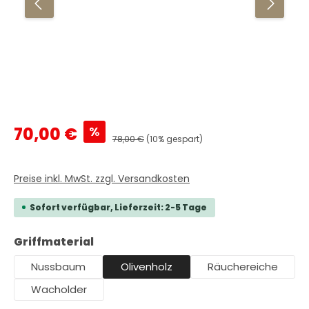
Verkaufspreis:
%
70,00 €
Regulärer Preis:
78,00 €
(10% gespart)
Preise inkl. MwSt. zzgl. Versandkosten
Sofort verfügbar, Lieferzeit: 2-5 Tage
auswählen
Griffmaterial
Nussbaum
Olivenholz
Räuchereiche
Wacholder