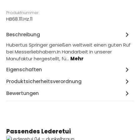
Produktnummer:
HB68.111.Hz.11
Beschreibung
Hubertus Springer genießen weltweit einen guten Ruf
bei Messerliebhabern.In Handarbeit in unserer
Manufaktur hergestellt, fü…
Mehr
Eigenschaften
Produktsicherheitsverordnung
Bewertungen
Produktgalerie überspringen
Passendes Lederetui