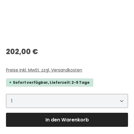
Regulärer Preis:
202,00 €
Preise inkl. MwSt. zzgl. Versandkosten
Sofort verfügbar, Lieferzeit: 2-5 Tage
Produkt Anzahl: Gib den gewünschten Wert ein 
In den Warenkorb